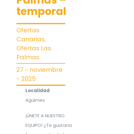
temporal
Ofertas Canarias
OFERTAS
Ofertas
Ofertas Cantabria
Canarias
,
Empresas
Ofertas Las
Ofertas Castilla y León
Palmas
Contacto
27 - noviembre
Ofertas Castilla-La Mancha
- 2025
Localidad
Ofertas Catalunya
Agüimes
Ofertas Comunidad Valenciana
¡ÚNETE A NUESTRO
EQUIPO! ¿Te gustaría