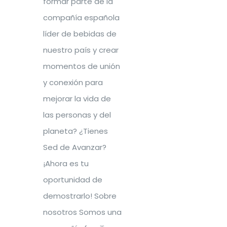
formar parte de la
Ofertas Extremadura
compañía española
líder de bebidas de
Ofertas Galicia
nuestro país y crear
momentos de unión
Ofertas La Rioja
y conexión para
mejorar la vida de
Ofertas Madrid
las personas y del
planeta? ¿Tienes
Ofertas Murcia
Sed de Avanzar?
¡Ahora es tu
Ofertas Navarra
oportunidad de
demostrarlo! Sobre
Ofertas País Vasco
nosotros Somos una