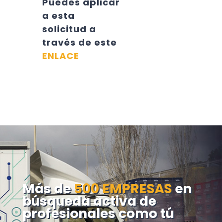
Puedes aplicar
a esta
solicitud a
través de este
ENLACE
Más de
500 EMPRESAS
en
búsqueda activa de
profesionales como tú